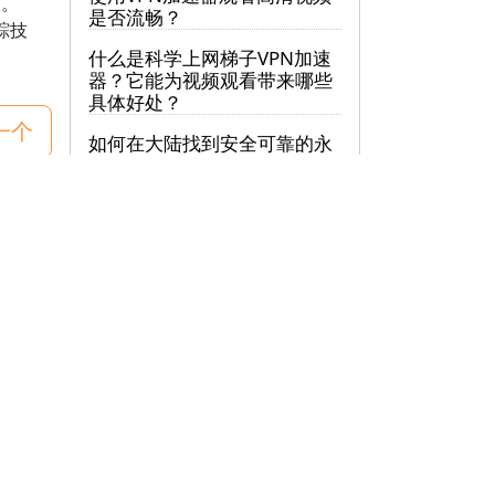
联。
是否流畅？
踪技
什么是科学上网梯子VPN加速
器？它能为视频观看带来哪些
具体好处？
一个
如何在大陆找到安全可靠的永
久免费vpn？
见问题
品特点
务合作