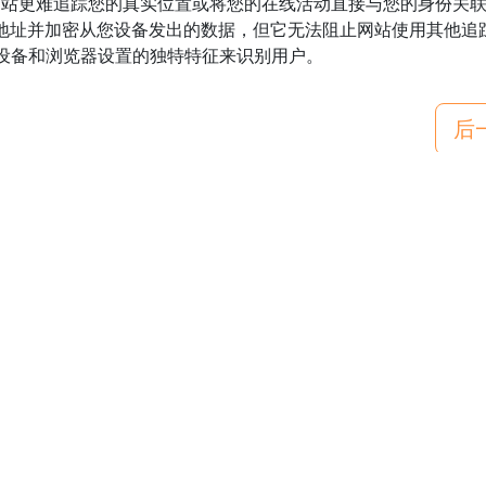
使网站更难追踪您的真实位置或将您的在线活动直接与您的身份关
 IP 地址并加密从您设备发出的数据，但它无法阻止网站使用其他追
设备和浏览器设置的独特特征来识别用户。
后
博客文章
常
热门网址
产
用户评价
商