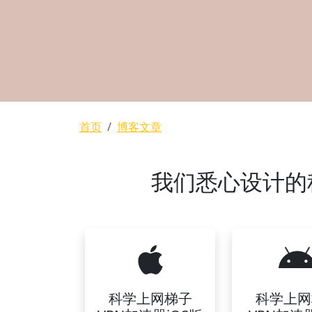
面包屑
首页
博客文章
我们悉心设计的科
科学上网梯子
科学上网